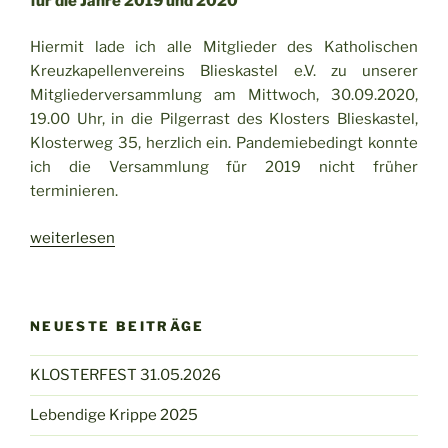
für die Jahre 2019 und 2020
Hiermit lade ich alle Mitglieder des Katholischen
Kreuzkapellenvereins Blieskastel e.V. zu unserer
Mitgliederversammlung am Mittwoch, 30.09.2020,
19.00 Uhr, in die Pilgerrast des Klosters Blieskastel,
Klosterweg 35, herzlich ein. Pandemiebedingt konnte
ich die Versammlung für 2019 nicht früher
terminieren.
„Mitgliederversammlung
weiterlesen
des
Kreuzkapellenvereins
Blieskastel“
NEUESTE BEITRÄGE
KLOSTERFEST 31.05.2026
Lebendige Krippe 2025