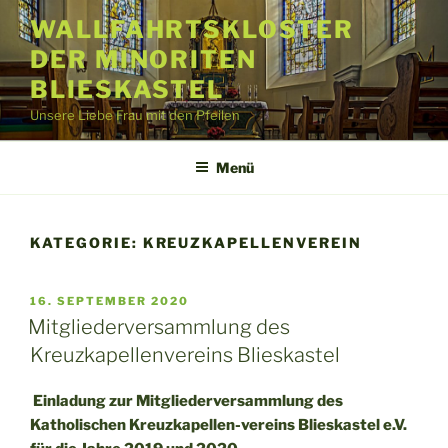
Zum
WALLFAHRTSKLOSTER
Inhalt
DER MINORITEN
springen
BLIESKASTEL
Unsere Liebe Frau mit den Pfeilen
Menü
KATEGORIE:
KREUZKAPELLENVEREIN
VERÖFFENTLICHT
16. SEPTEMBER 2020
AM
Mitgliederversammlung des
Kreuzkapellenvereins Blieskastel
Einladung zur Mitgliederversammlung des
Katholischen Kreuzkapellen-vereins Blieskastel e.V.