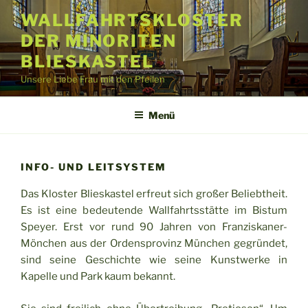
Zum
WALLFAHRTSKLOSTER
Inhalt
DER MINORITEN
springen
BLIESKASTEL
Unsere Liebe Frau mit den Pfeilen
Menü
INFO- UND LEITSYSTEM
Das Kloster Blieskastel erfreut sich großer Beliebtheit.
Es ist eine bedeutende Wallfahrtsstätte im Bistum
Speyer. Erst vor rund 90 Jahren von Franziskaner-
Mönchen aus der Ordensprovinz München gegründet,
sind seine Geschichte wie seine Kunstwerke in
Kapelle und Park kaum bekannt.