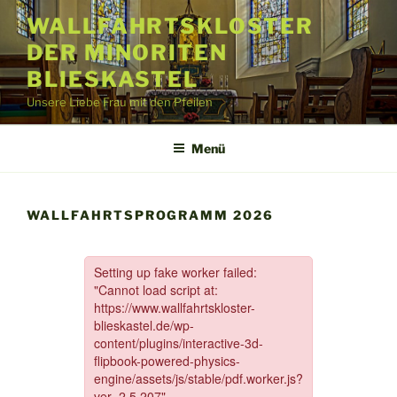
Zum
WALLFAHRTSKLOSTER
Inhalt
DER MINORITEN
springen
BLIESKASTEL
Unsere Liebe Frau mit den Pfeilen
Menü
WALLFAHRTSPROGRAMM 2026