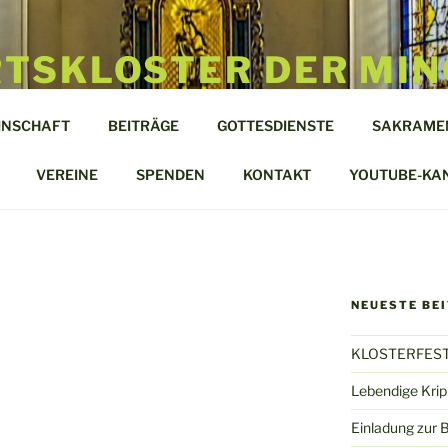
TSKLOSTER DER MIN
TEL
INSCHAFT
BEITRÄGE
GOTTESDIENSTE
SAKRAME
len
VEREINE
SPENDEN
KONTAKT
YOUTUBE-KA
NEUESTE BE
KLOSTERFEST
Lebendige Kri
Einladung zur 