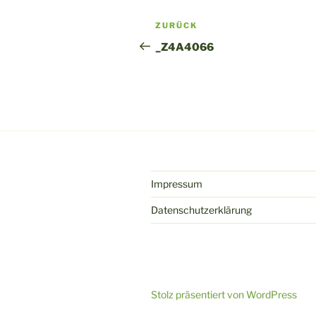
Beitragsnavigation
Vorheriger
ZURÜCK
Beitrag
_Z4A4066
Impressum
Datenschutzerklärung
Stolz präsentiert von WordPress