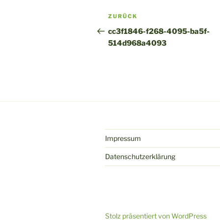
Beitragsnavigation
Vorheriger
ZURÜCK
Beitrag
cc3f1846-f268-4095-ba5f-
514d968a4093
Impressum
Datenschutzerklärung
Stolz präsentiert von WordPress