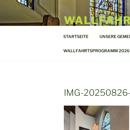
Zum
Inhalt
WALLFAHR
springen
BLIESKAS
STARTSEITE
UNSERE GEME
Unsere Liebe Frau mit den Pfei
WALLFAHRTSPROGRAMM 2026
IMG-20250826