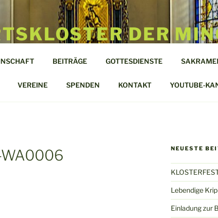
TSKLOSTER DER MIN
TEL
INSCHAFT
BEITRÄGE
GOTTESDIENSTE
SAKRAME
len
VEREINE
SPENDEN
KONTAKT
YOUTUBE-KA
NEUESTE BE
-WA0006
KLOSTERFEST
Lebendige Kri
Einladung zur 