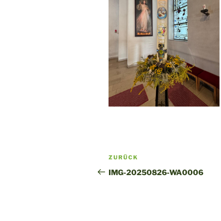
Beitragsnavigation
Vorheriger
ZURÜCK
Beitrag
IMG-20250826-WA0006