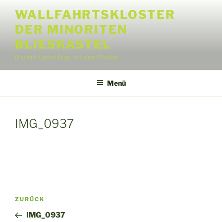
Zum
WALLFAHRTSKLOSTER
Inhalt
DER MINORITEN
springen
BLIESKASTEL
Unsere Liebe Frau mit den Pfeilen
Menü
IMG_0937
Beitragsnavigation
Vorheriger
ZURÜCK
Beitrag
IMG_0937