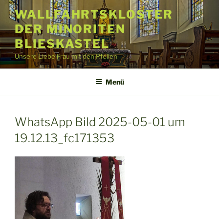
Zum
WALLFAHRTSKLOSTER
Inhalt
DER MINORITEN
springen
BLIESKASTEL
Unsere Liebe Frau mit den Pfeilen
Menü
WhatsApp Bild 2025-05-01 um
19.12.13_fc171353