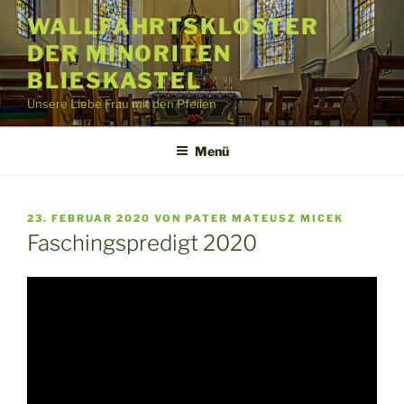
Zum
WALLFAHRTSKLOSTER
Inhalt
DER MINORITEN
springen
BLIESKASTEL
Unsere Liebe Frau mit den Pfeilen
Menü
VERÖFFENTLICHT
23. FEBRUAR 2020
VON
PATER MATEUSZ MICEK
AM
Faschingspredigt 2020