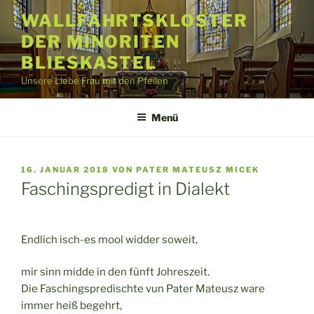
Zum
WALLFAHRTSKLOSTER
Inhalt
DER MINORITEN
springen
BLIESKASTEL
Unsere Liebe Frau mit den Pfeilen
Menü
VERÖFFENTLICHT
16. JANUAR 2018
VON
PATER MATEUSZ MICEK
AM
Faschingspredigt in Dialekt
Endlich isch-es mool widder soweit,
mir sinn midde in den fünft Johreszeit.
Die Faschingspredischte vun Pater Mateusz ware
immer heiß begehrt,