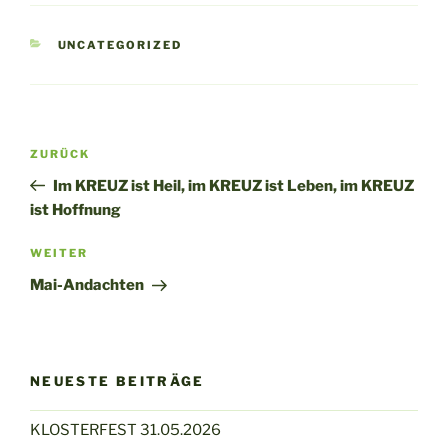
KATEGORIEN
UNCATEGORIZED
Beitragsnavigation
Vorheriger
ZURÜCK
Beitrag
Im KREUZ ist Heil, im KREUZ ist Leben, im KREUZ
ist Hoffnung
Nächster
WEITER
Beitrag
Mai-Andachten
NEUESTE BEITRÄGE
KLOSTERFEST 31.05.2026