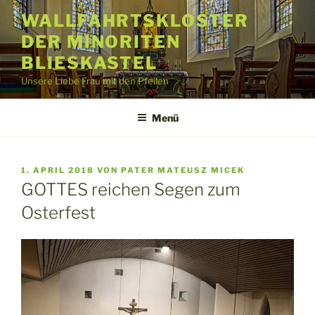
Zum
WALLFAHRTSKLOSTER
Inhalt
DER MINORITEN
springen
BLIESKASTEL
Unsere Liebe Frau mit den Pfeilen
Menü
VERÖFFENTLICHT
1. APRIL 2018
VON
PATER MATEUSZ MICEK
AM
GOTTES reichen Segen zum
Osterfest