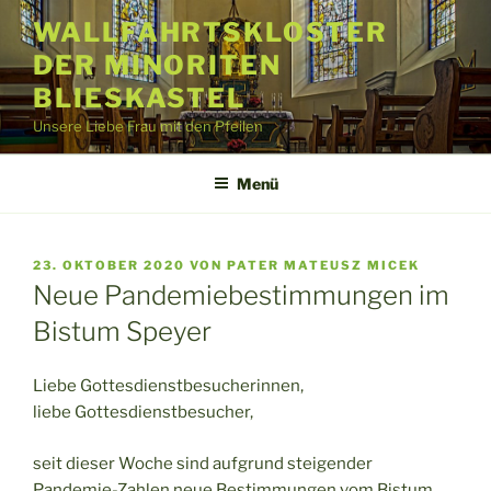
Zum
WALLFAHRTSKLOSTER
Inhalt
DER MINORITEN
springen
BLIESKASTEL
Unsere Liebe Frau mit den Pfeilen
Menü
VERÖFFENTLICHT
23. OKTOBER 2020
VON
PATER MATEUSZ MICEK
AM
Neue Pandemiebestimmungen im
Bistum Speyer
Liebe Gottesdienstbesucherinnen,
liebe Gottesdienstbesucher,
seit dieser Woche sind aufgrund steigender
Pandemie-Zahlen neue Bestimmungen vom Bistum