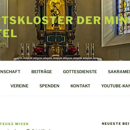
TSKLOSTER DER MIN
TEL
len
INSCHAFT
BEITRÄGE
GOTTESDIENSTE
SAKRAME
VEREINE
SPENDEN
KONTAKT
YOUTUBE-KA
NEUESTE BE
TEUSZ MICEK