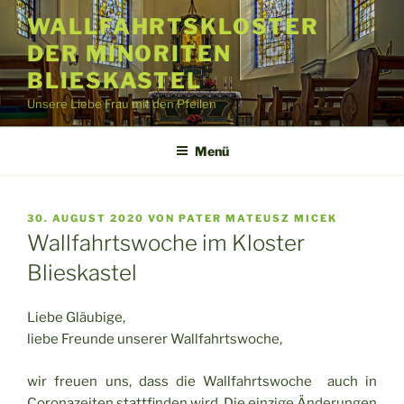
Zum
WALLFAHRTSKLOSTER
Inhalt
DER MINORITEN
springen
BLIESKASTEL
Unsere Liebe Frau mit den Pfeilen
Menü
VERÖFFENTLICHT
30. AUGUST 2020
VON
PATER MATEUSZ MICEK
AM
Wallfahrtswoche im Kloster
Blieskastel
Liebe Gläubige,
liebe Freunde unserer Wallfahrtswoche,
wir freuen uns, dass die Wallfahrtswoche auch in
Coronazeiten stattfinden wird. Die einzige Änderungen