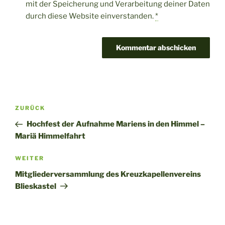
mit der Speicherung und Verarbeitung deiner Daten
durch diese Website einverstanden.
*
Beitragsnavigation
Vorheriger
ZURÜCK
Beitrag
Hochfest der Aufnahme Mariens in den Himmel –
Mariä Himmelfahrt
Nächster
WEITER
Beitrag
Mitgliederversammlung des Kreuzkapellenvereins
Blieskastel