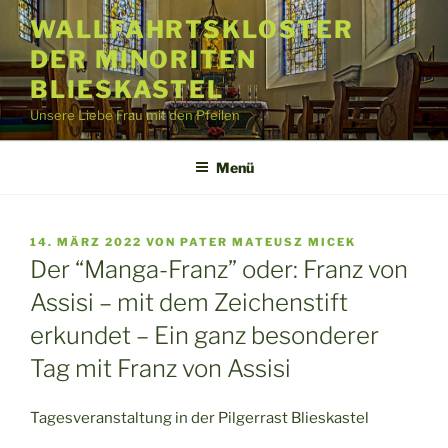
Zum
WALLFAHRTSKLOSTER
Inhalt
DER MINORITEN
springen
BLIESKASTEL
Unsere Liebe Frau mit den Pfeilen
Menü
VERÖFFENTLICHT
14. MÄRZ 2022
VON
PATER MATEUSZ MICEK
AM
Der “Manga-Franz” oder: Franz von
Assisi – mit dem Zeichenstift
erkundet – Ein ganz besonderer
Tag mit Franz von Assisi
Tagesveranstaltung in der Pilgerrast Blieskastel