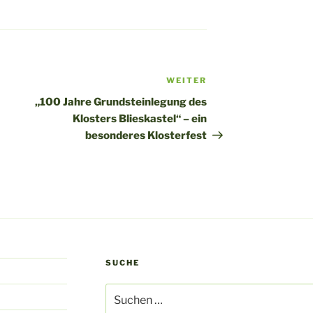
WEITER
Nächster
Beitrag
„100 Jahre Grundsteinlegung des
Klosters Blieskastel“ – ein
besonderes Klosterfest
SUCHE
Suche
nach: