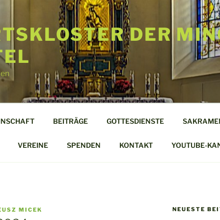
TSKLOSTER DER MIN
TEL
len
INSCHAFT
BEITRÄGE
GOTTESDIENSTE
SAKRAME
VEREINE
SPENDEN
KONTAKT
YOUTUBE-KA
NEUESTE BE
EUSZ MICEK