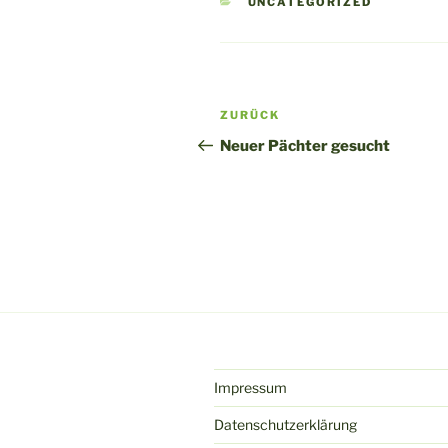
KATEGORIEN
UNCATEGORIZED
Beitragsnavigation
Vorheriger
ZURÜCK
Beitrag
Neuer Pächter gesucht
Impressum
Datenschutzerklärung