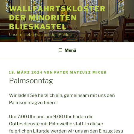
Zum
WALLFAHRTSKLOSTER
Inhalt
DER MINORITEN
springen
BLIESKASTEL
Unsere Liebe Frau mit den Pfeilen
Menü
VERÖFFENTLICHT
18. MÄRZ 2024
VON
PATER MATEUSZ MICEK
AM
Palmsonntag
Wir laden Sie herzlich ein, gemeinsam mit uns den
Palmsonntag zu feiern!
Um 7:00 Uhr und um 9:00 Uhr finden die
Gottesdienste mit Palmweihe statt. In dieser
feierlichen Liturgie werden wir uns an den Einzug Jesu