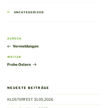
KATEGORIEN
UNCATEGORIZED
Beitragsnavigation
Vorheriger
ZURÜCK
Beitrag
Vermeldungen
Nächster
WEITER
Beitrag
Frohe Ostern
NEUESTE BEITRÄGE
KLOSTERFEST 31.05.2026