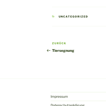
KATEGORIEN
UNCATEGORIZED
Beitragsnavigation
Vorheriger
ZURÜCK
Beitrag
Tiersegnung
Impressum
Datenschutzerklärung