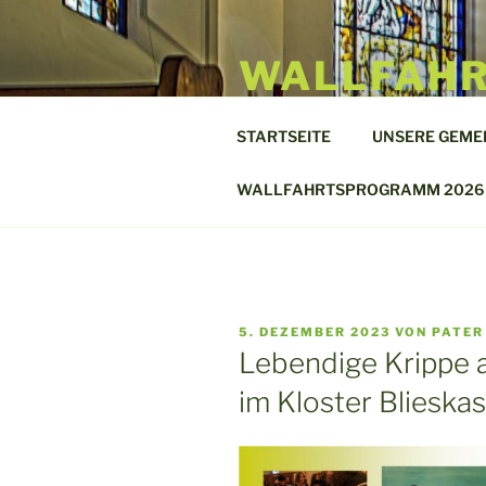
Zum
Inhalt
WALLFAHR
springen
BLIESKAS
STARTSEITE
UNSERE GEME
Unsere Liebe Frau mit den Pfei
WALLFAHRTSPROGRAMM 2026
VERÖFFENTLICHT
5. DEZEMBER 2023
VON
PATER
AM
Lebendige Krippe 
im Kloster Blieskas