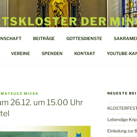
TSKLOSTER DER MIN
TEL
INSCHAFT
BEITRÄGE
GOTTESDIENSTE
SAKRAME
len
VEREINE
SPENDEN
KONTAKT
YOUTUBE-KA
NEUESTE BE
 MATEUSZ MICEK
am 26.12. um 15.00 Uhr
KLOSTERFEST
tel
Lebendige Kri
Einladung zur 