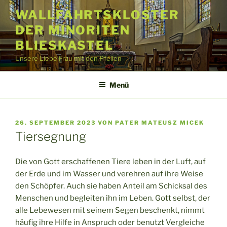
Zum
WALLFAHRTSKLOSTER
Inhalt
DER MINORITEN
springen
BLIESKASTEL
Unsere Liebe Frau mit den Pfeilen
Menü
VERÖFFENTLICHT
26. SEPTEMBER 2023
VON
PATER MATEUSZ MICEK
AM
Tiersegnung
Die von Gott erschaffenen Tiere leben in der Luft, auf
der Erde und im Wasser und verehren auf ihre Weise
den Schöpfer. Auch sie haben Anteil am Schicksal des
Menschen und begleiten ihn im Leben. Gott selbst, der
alle Lebewesen mit seinem Segen beschenkt, nimmt
häufig ihre Hilfe in Anspruch oder benutzt Vergleiche