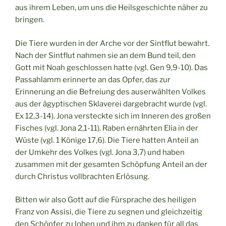
aus ihrem Leben, um uns die Heilsgeschichte näher zu
bringen.
Die Tiere wurden in der Arche vor der Sintflut bewahrt.
Nach der Sintflut nahmen sie an dem Bund teil, den
Gott mit Noah geschlossen hatte (vgl. Gen 9,9-10). Das
Passahlamm erinnerte an das Opfer, das zur
Erinnerung an die Befreiung des auserwählten Volkes
aus der ägyptischen Sklaverei dargebracht wurde (vgl.
Ex 12,3-14). Jona versteckte sich im Inneren des großen
Fisches (vgl. Jona 2,1-11). Raben ernährten Elia in der
Wüste (vgl. 1 Könige 17,6). Die Tiere hatten Anteil an
der Umkehr des Volkes (vgl. Jona 3,7) und haben
zusammen mit der gesamten Schöpfung Anteil an der
durch Christus vollbrachten Erlösung.
Bitten wir also Gott auf die Fürsprache des heiligen
Franz von Assisi, die Tiere zu segnen und gleichzeitig
den Schöpfer zu loben und ihm zu danken für all das