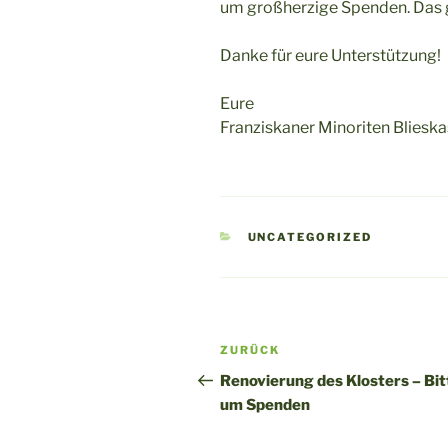
um großherzige Spenden. Das ge
Danke für eure Unterstützung!
Eure
Franziskaner Minoriten Blieska
KATEGORIEN
UNCATEGORIZED
Beitragsnavigation
Vorheriger
ZURÜCK
Beitrag
Renovierung des Klosters – Bit
um Spenden