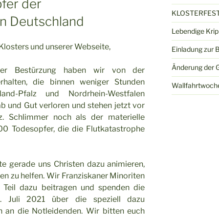
fer der
KLOSTERFEST
in Deutschland
Lebendige Kri
Klosters und unserer Webseite,
Einladung zur 
Änderung der G
efer Bestürzung haben wir von der
erhalten, die binnen weniger Stunden
Wallfahrtwoch
land-Pfalz und Nordrhein-Westfalen
ab und Gut verloren und stehen jetzt vor
z. Schlimmer noch als der materielle
00 Todesopfer, die die Flutkatastrophe
te gerade uns Christen dazu animieren,
n zu helfen. Wir Franziskaner Minoriten
n Teil dazu beitragen und spenden die
 Juli 2021 über die speziell dazu
 an die Notleidenden. Wir bitten euch