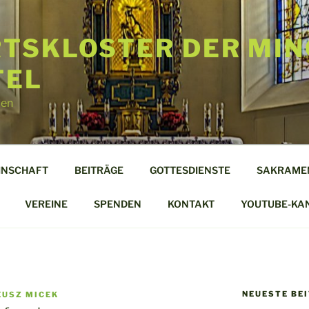
TSKLOSTER DER MIN
TEL
len
INSCHAFT
BEITRÄGE
GOTTESDIENSTE
SAKRAME
VEREINE
SPENDEN
KONTAKT
YOUTUBE-KA
NEUESTE BE
EUSZ MICEK