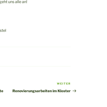
ht uns alle an!
stel
WEITER
Nächster
Beitrag
te
Renovierungsarbeiten im Kloster