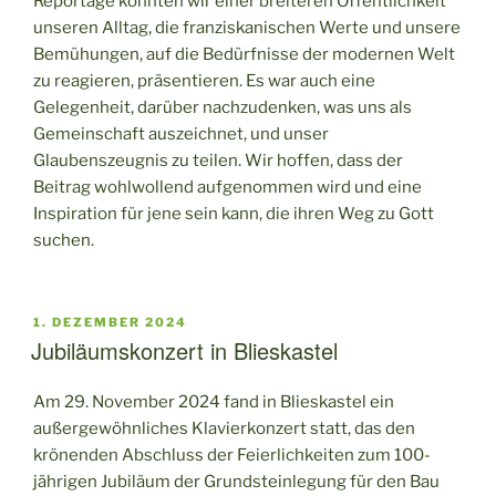
Reportage konnten wir einer breiteren Öffentlichkeit
unseren Alltag, die franziskanischen Werte und unsere
Bemühungen, auf die Bedürfnisse der modernen Welt
zu reagieren, präsentieren. Es war auch eine
Gelegenheit, darüber nachzudenken, was uns als
Gemeinschaft auszeichnet, und unser
Glaubenszeugnis zu teilen. Wir hoffen, dass der
Beitrag wohlwollend aufgenommen wird und eine
Inspiration für jene sein kann, die ihren Weg zu Gott
suchen.
VERÖFFENTLICHT
1. DEZEMBER 2024
AM
Jubiläumskonzert in Blieskastel
Am 29. November 2024 fand in Blieskastel ein
außergewöhnliches Klavierkonzert statt, das den
krönenden Abschluss der Feierlichkeiten zum 100-
jährigen Jubiläum der Grundsteinlegung für den Bau