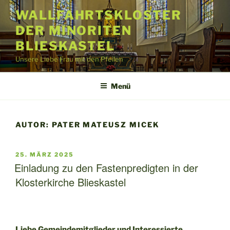
Zum
WALLFAHRTSKLOSTER
Inhalt
DER MINORITEN
springen
BLIESKASTEL
Unsere Liebe Frau mit den Pfeilen
Menü
AUTOR:
PATER MATEUSZ MICEK
VERÖFFENTLICHT
25. MÄRZ 2025
AM
Einladung zu den Fastenpredigten in der
Klosterkirche Blieskastel
Liebe Gemeindemitglieder und Interessierte,