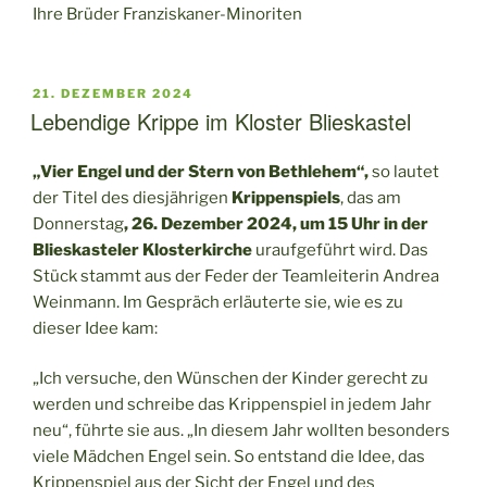
Ihre Brüder Franziskaner-Minoriten
VERÖFFENTLICHT
21. DEZEMBER 2024
AM
Lebendige Krippe im Kloster Blieskastel
„Vier Engel und der Stern von Bethlehem“,
so lautet
der Titel des diesjährigen
Krippenspiels
, das am
Donnerstag
, 26. Dezember 2024, um 15 Uhr in der
Blieskasteler Klosterkirche
uraufgeführt wird. Das
Stück stammt aus der Feder der Teamleiterin Andrea
Weinmann. Im Gespräch erläuterte sie, wie es zu
dieser Idee kam:
„Ich versuche, den Wünschen der Kinder gerecht zu
werden und schreibe das Krippenspiel in jedem Jahr
neu“, führte sie aus. „In diesem Jahr wollten besonders
viele Mädchen Engel sein. So entstand die Idee, das
Krippenspiel aus der Sicht der Engel und des