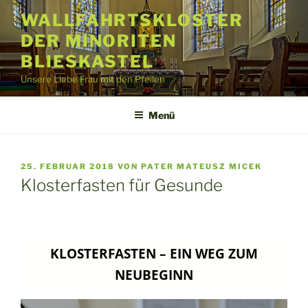
Zum
WALLFAHRTSKLOSTER
Inhalt
DER MINORITEN
springen
BLIESKASTEL
Unsere Liebe Frau mit den Pfeilen
Menü
VERÖFFENTLICHT
25. FEBRUAR 2018
VON
PATER MATEUSZ MICEK
AM
Klosterfasten für Gesunde
KLOSTERFASTEN – EIN WEG ZUM
NEUBEGINN