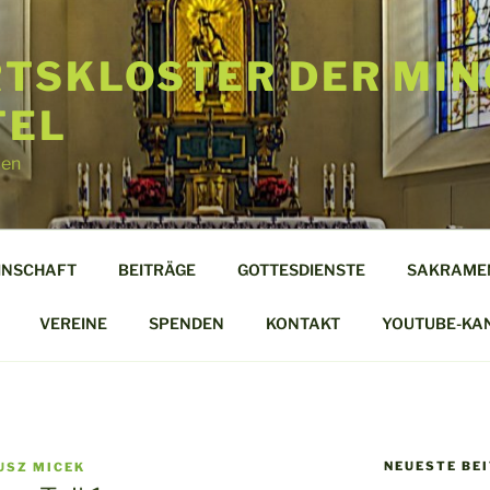
TSKLOSTER DER MIN
TEL
len
INSCHAFT
BEITRÄGE
GOTTESDIENSTE
SAKRAME
VEREINE
SPENDEN
KONTAKT
YOUTUBE-KA
NEUESTE BE
USZ MICEK