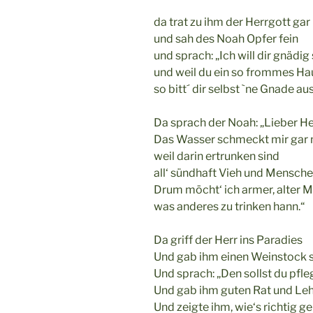
da trat zu ihm der Herrgott gar
und sah des Noah Opfer fein
und sprach: „Ich will dir gnädig
und weil du ein so frommes Ha
so bitt´ dir selbst `ne Gnade aus
Da sprach der Noah: „Lieber He
Das Wasser schmeckt mir gar n
weil darin ertrunken sind
all‘ sündhaft Vieh und Mensche
Drum möcht‘ ich armer, alter 
was anderes zu trinken hann.“
Da griff der Herr ins Paradies
Und gab ihm einen Weinstock 
Und sprach: „Den sollst du pfle
Und gab ihm guten Rat und Leh
Und zeigte ihm, wie‘s richtig ge