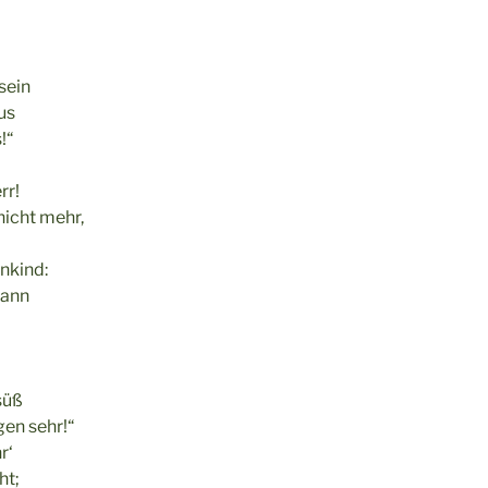
 sein
us
!“
rr!
icht mehr,
nkind:
Mann
süß
gen sehr!“
r‘
ht;