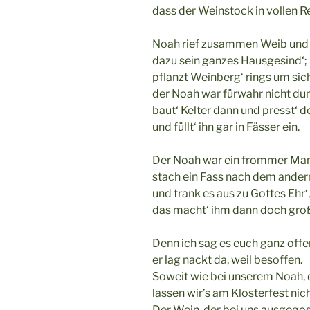
dass der Weinstock in vollen R
Noah rief zusammen Weib und 
dazu sein ganzes Hausgesind‘;
pflanzt Weinberg‘ rings um sic
der Noah war fürwahr nicht d
baut‘ Kelter dann und presst‘ 
und füllt‘ ihn gar in Fässer ein.
Der Noah war ein frommer Man
stach ein Fass nach dem ander
und trank es aus zu Gottes Ehr‘,
das macht‘ ihm dann doch gro
Denn ich sag es euch ganz offe
er lag nackt da, weil besoffen.
Soweit wie bei unserem Noah
lassen wir’s am Klosterfest ni
Der Wein, der bei uns ausgego