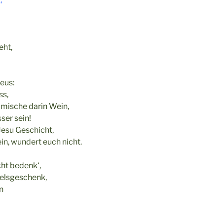
eht,
eus:
ss,
n mische darin Wein,
ser sein!
Jesu Geschicht,
n, wundert euch nicht.
cht bedenk‘,
melsgeschenk,
n