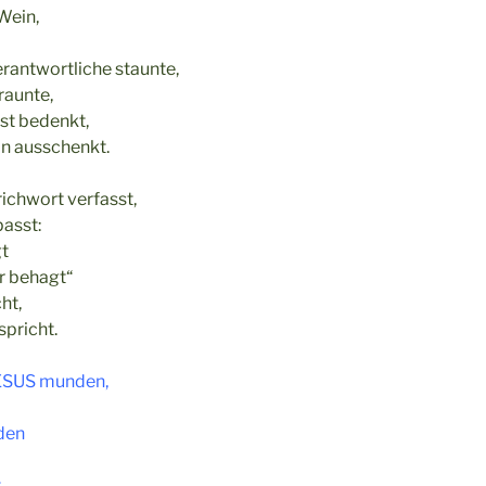
Wein,
rantwortliche staunte,
raunte,
st bedenkt,
n ausschenkt.
ichwort verfasst,
passt:
gt
r behagt“
ht,
spricht.
JESUS munden,
nden
,