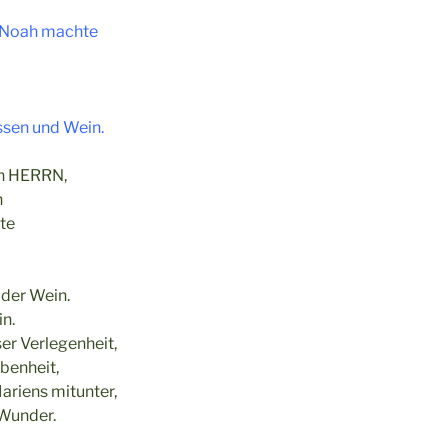
n Noah machte
ssen und Wein.
en HERRN,
n
te
 der Wein.
in.
er Verlegenheit,
benheit,
ariens mitunter,
 Wunder.