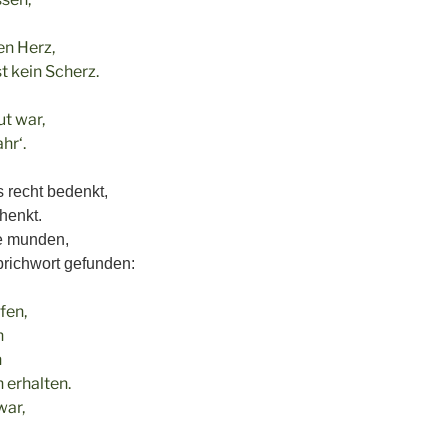
en Herz,
t kein Scherz.
ut war,
hr‘.
 recht bedenkt,
henkt.
e munden,
richwort gefunden:
fen,
n
n
 erhalten.
war,