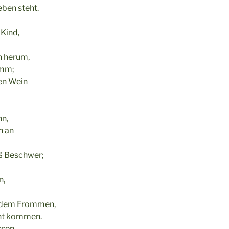
eben steht.
Kind,
h herum,
umm;
den Wein
n,
n an
ß Beschwer;
n,
, dem Frommen,
cht kommen.
ssen,