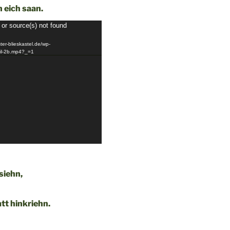
 eich saan.
 or source(s) not found
ter-blieskastel.de/wp-
eil-2b.mp4?_=1
siehn,
tt hinkriehn.