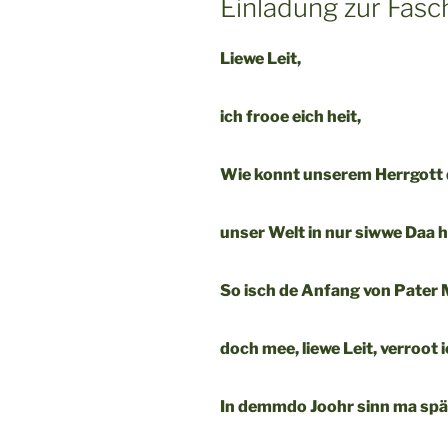
Einladung zur Fasc
Liewe Leit,
ich frooe eich heit,
Wie konnt unserem Herrgott d
unser Welt in nur siwwe Daa 
So isch de Anfang von Pater 
doch mee, liewe Leit, verroot i
In demmdo Joohr sinn ma spä