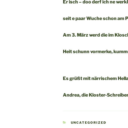
Er isch – doo derf ich ne werk
seit e paar Wuche schon am 
Am 3. März werd die im Klosch
Heit schunn vormerke, kumme
Es grüßt mit närrischem Hell
Andrea, die Kloster-Schreiber
KATEGORIEN
UNCATEGORIZED