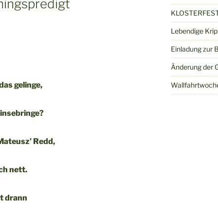
hingspredigt
KLOSTERFEST
Lebendige Kri
Einladung zur 
Änderung der G
as gelinge,
Wallfahrtwoch
hinsebringe?
Mateusz’ Redd,
ch nett.
t drann