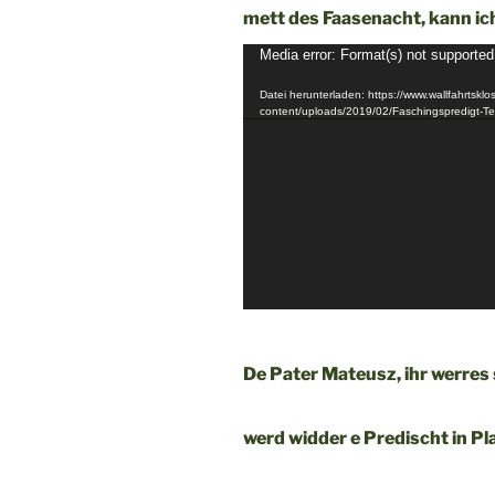
mett des Faasenacht, kann ich
Video-
Media error: Format(s) not supported
Player
Datei herunterladen: https://www.wallfahrtsklos
content/uploads/2019/02/Faschingspredigt-T
De Pater Mateusz, ihr werres 
werd widder e Predischt in Pla