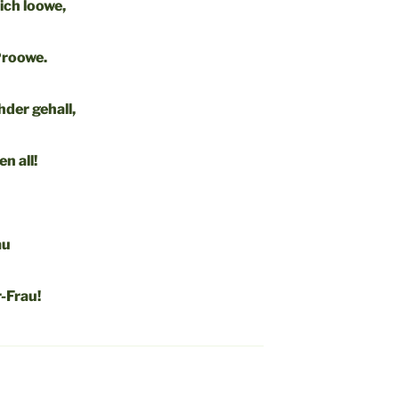
lich loowe,
Proowe.
der gehall,
n all!
au
-Frau!