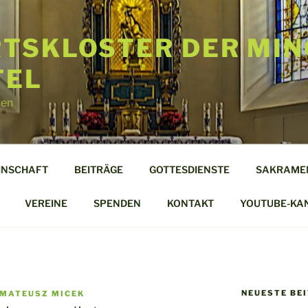
TSKLOSTER DER MIN
TEL
len
INSCHAFT
BEITRÄGE
GOTTESDIENSTE
SAKRAME
VEREINE
SPENDEN
KONTAKT
YOUTUBE-KA
NEUESTE BE
 MATEUSZ MICEK