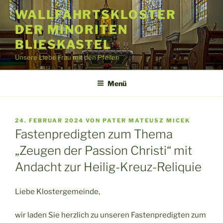
Zum
WALLFAHRTSKLOSTER
Inhalt
DER MINORITEN
springen
BLIESKASTEL
Unsere Liebe Frau mit den Pfeilen
Menü
VERÖFFENTLICHT
24. FEBRUAR 2024
VON
PATER MATEUSZ MICEK
AM
Fastenpredigten zum Thema
„Zeugen der Passion Christi“ mit
Andacht zur Heilig-Kreuz-Reliquie
Liebe Klostergemeinde,
wir laden Sie herzlich zu unseren Fastenpredigten zum