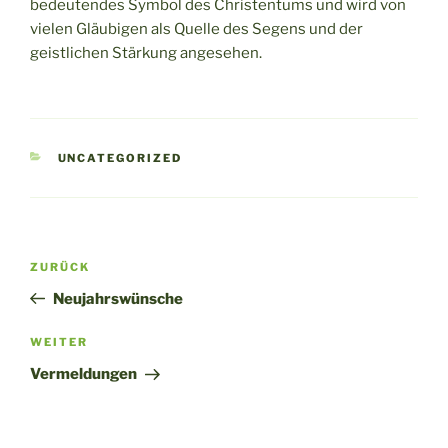
bedeutendes Symbol des Christentums und wird von
vielen Gläubigen als Quelle des Segens und der
geistlichen Stärkung angesehen.
KATEGORIEN
UNCATEGORIZED
Beitragsnavigation
Vorheriger
ZURÜCK
Beitrag
Neujahrswünsche
Nächster
WEITER
Beitrag
Vermeldungen