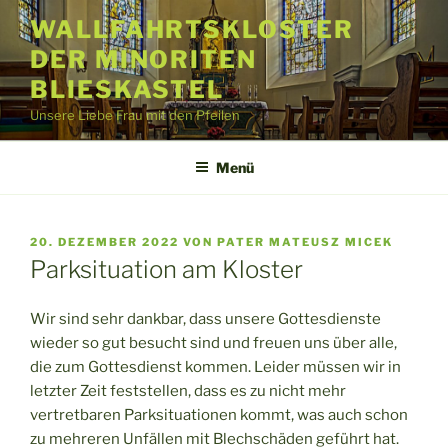
Zum
WALLFAHRTSKLOSTER
Inhalt
DER MINORITEN
springen
BLIESKASTEL
Unsere Liebe Frau mit den Pfeilen
Menü
VERÖFFENTLICHT
20. DEZEMBER 2022
VON
PATER MATEUSZ MICEK
AM
Parksituation am Kloster
Wir sind sehr dankbar, dass unsere Gottesdienste
wieder so gut besucht sind und freuen uns über alle,
die zum Gottesdienst kommen. Leider müssen wir in
letzter Zeit feststellen, dass es zu nicht mehr
vertretbaren Parksituationen kommt, was auch schon
zu mehreren Unfällen mit Blechschäden geführt hat.